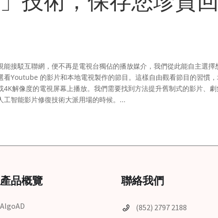
度」技術，保存您珍貴
視能接駁互聯網，便不再是電視台獨佔的播放媒介，我們從此能自主選擇
Youtube 的影片和本地電視製作的節目。這樣自由觀看節目的習慣
或4K解像度的電視屏幕上播放。我們需要找到方法提升舊制式的影片、劇
工智能影片修復技術大派用場的時候。...
產品概覽
聯絡我們
AlgoAD
(852) 2797 2188