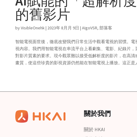
AI賦能的「超解析
的舊影片
by
VisibleOnehk
|
2023年 8月月 9日
|
AIgoVSR
,
部落客
智能電視面世後，徹底改變我們日常生活中觀看電視的習慣。電
視內容。我們用智能電視在串流平台上看劇集、電影、紀錄片，選看
對影片質素的要求。現今觀眾難以接受低解析度的影片，在高清
畫質，使這些珍貴的影視資源仍然能在智能電視上播放。這正是人
關於我們
關於 HKAI