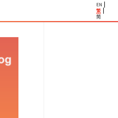
EN
繁
简